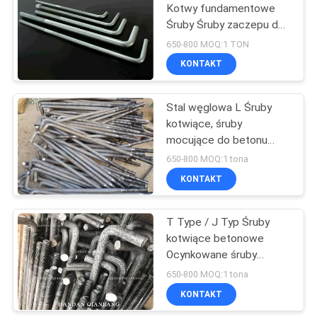
Kotwy fundamentowe
Śruby Śruby zaczepu do
29
deskowania betonowego
650-800 MOQ:1 TON
Sprężyna Stalowa
KONTAKT
Sprężyna
Stal węglowa L Śruby
kotwiące, śruby
mocujące do betonu
M24 M36
650-800 MOQ:1 tona
KONTAKT
11
Śruby kotwiące
T Type / J Typ Śruby
kotwiące betonowe
fundamentu
Ocynkowane śruby
kotwiące M20 M24
650-800 MOQ:1 tona
KONTAKT