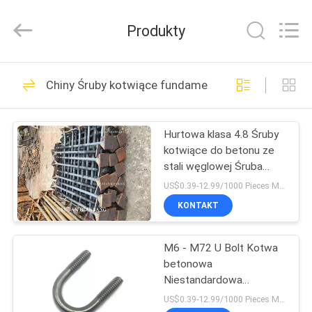
MOEN
IMPORT
AND
Produkty
EXPORT
TRADING
CO.,LTD.
All
Rights
DOM
86
Reserved.
Chiny Śruby kotwiące fundamentu
Metalowe śruby
PRODUKTY
kotwiące
Hurtowa klasa 4.8 Śruby
kotwiące do betonu ze
O
stali węglowej Śruba
NAS
kotwiąca gruntowa Śruba
US$0.39-12.99/1000 Pieces MOQ:1 / tonę
kotwiąca fundamentowa
KONTAKT
36
WYCIECZKA
Mocowanie śrub
M6 - M72 U Bolt Kotwa
PO
betonowa
FABRYCE
kotwiących
Niestandardowa
cynkowa Hdg Czarny
US$0.39-12.99/1000 Pieces MOQ:500 kg