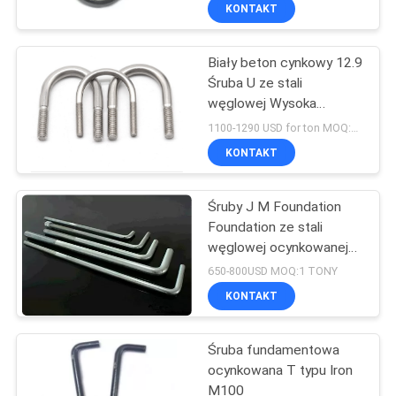
kolor
KONTROLA
KONTAKT
JAKOŚCI
Biały beton cynkowy 12.9
50
Śruba U ze stali
SKONTAKTUJ
węglowej Wysoka
Drop In Anchor
SIĘ
wytrzymałość
1100-1290 USD for ton MOQ:2 tony
Z
KONTAKT
NAMI
Śruby J M Foundation
Foundation ze stali
POPROSIĆ
węglowej ocynkowanej
54
ogniowo
O
650-800USD MOQ:1 TONY
Bolt kotwienia
KONTAKT
WYCENĘ
rozprężnego
Śruba fundamentowa
SITEMAP
ocynkowana T typu Iron
M100