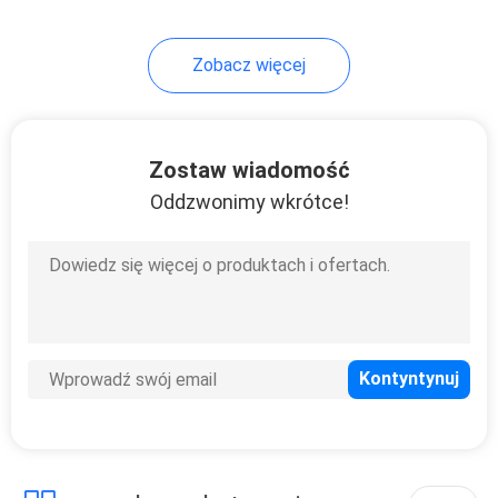
32
Zobacz więcej
Pręt gwintowany
Zostaw wiadomość
Oddzwonimy wkrótce!
64
Wkręty
samowiercące