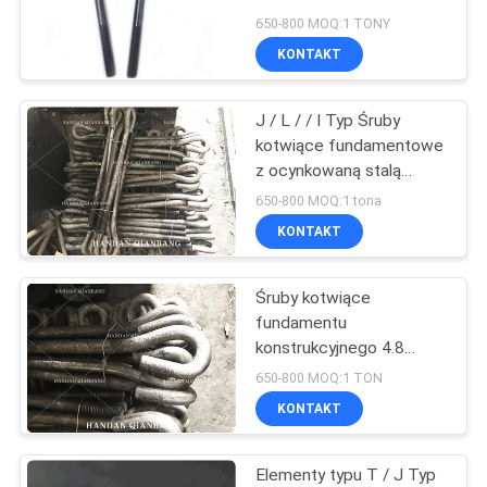
PRIVACY
650-800 MOQ:1 TONY
KONTAKT
POLICY
94
Śruby kotwowe
J / L / / I Typ Śruby
kotwiące fundamentowe
tulejkowe
z ocynkowaną stalą
węglową
650-800 MOQ:1 tona
KONTAKT
Śruby kotwiące
76
fundamentu
Metalowe podkładki
konstrukcyjnego 4.8
Stopień odporności na
650-800 MOQ:1 TON
płaskie
korozję M20-M48
KONTAKT
Elementy typu T / J Typ