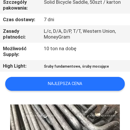
Szczegóły
Solid Bicycle Saddle, 50szt / karton
KONTROLA
pakowania:
JAKOŚCI
Czas dostawy:
7 dni
SKONTAKTUJ
Zasady
L/c, D/A, D/P, T/T, Western Union,
płatności:
MoneyGram
SIĘ
Możliwość
10 ton na dobę
Z
Supply:
NAMI
High Light:
,
Śruby fundamentowe
śruby mocujące
POPROSIĆ
NAJLEPSZA CENA
O
WYCENĘ
SITEMAP