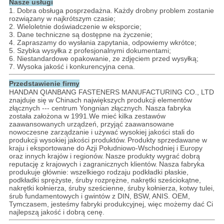
Nasze usługi
1. Dobra obsługa posprzedażna.
Każdy drobny problem zostanie
rozwiązany w najkrótszym czasie;
2. Wieloletnie doświadczenie w eksporcie;
3. Dane techniczne są dostępne na życzenie;
4. Zapraszamy do wysłania zapytania, odpowiemy wkrótce;
5. Szybka wysyłka z profesjonalnymi dokumentami;
6. Niestandardowe opakowanie, ze zdjęciem przed wysyłką;
7. Wysoka jakość i konkurencyjna cena.
Przedstawienie firmy
HANDAN QIANBANG FASTENERS MANUFACTURING CO., LTD
znajduje się w Chinach największych produkcji elementów
złącznych --- centrum Yongnian złącznych.
Nasza fabryka
została założona w 1991.We mieć kilka zestawów
zaawansowanych urządzeń, przyjąć zaawansowane
nowoczesne zarządzanie i używać wysokiej jakości stali do
produkcji wysokiej jakości produktów.
Produkty sprzedawane w
kraju i eksportowane do Azji Południowo-Wschodniej i Europy
oraz innych krajów i regionów.
Nasze produkty wygrać dobrą
reputację z krajowych i zagranicznych klientów.
Nasza fabryka
produkuje głównie: wszelkiego rodzaju podkładki płaskie,
podkładki sprężyste, śruby rozprężne, nakrętki sześciokątne,
nakrętki kołnierza, śruby sześcienne, śruby kołnierza, kotwy tulei,
śrub fundamentowych i gwintów z DIN, BSW, ANIS. OEM,
Tymczasem, jesteśmy fabryki produkcyjnej, więc możemy dać Ci
najlepszą jakość i dobrą cenę.