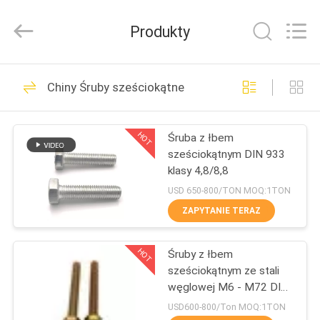
MOEN
IMPORT
AND
Produkty
EXPORT
TRADING
CO.,LTD.
All
Rights
DOM
86
Reserved.
Chiny Śruby sześciokątne
Metalowe śruby
PRODUKTY
kotwiące
HOT
Śruba z łbem
sześciokątnym DIN 933
O
klasy 4,8/8,8
NAS
USD 650-800/TON MOQ:1TON
ZAPYTANIE TERAZ
36
WYCIECZKA
Mocowanie śrub
HOT
Śruby z łbem
PO
sześciokątnym ze stali
FABRYCE
kotwiących
węglowej M6 - M72 DIN
931 klasy 8.8
USD600-800/Ton MOQ:1TON