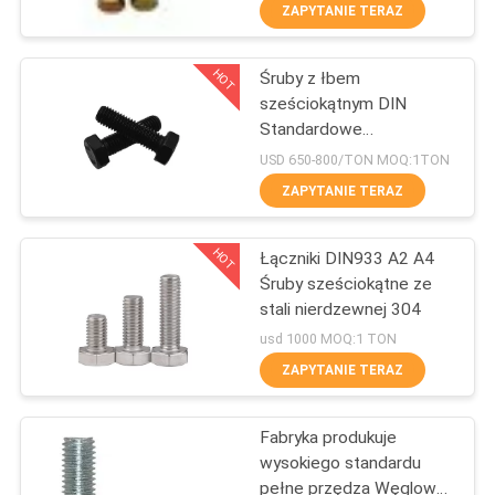
KONTROLA
ZAPYTANIE TERAZ
JAKOŚCI
HOT
Śruby z łbem
50
sześciokątnym DIN
SKONTAKTUJ
Standardowe
Drop In Anchor
SIĘ
ocynkowane M4 M32
USD 650-800/TON MOQ:1TON
Z
ZAPYTANIE TERAZ
NAMI
HOT
Łączniki DIN933 A2 A4
Śruby sześciokątne ze
POPROSIĆ
stali nierdzewnej 304
54
O
usd 1000 MOQ:1 TON
Bolt kotwienia
ZAPYTANIE TERAZ
WYCENĘ
rozprężnego
Fabryka produkuje
SITEMAP
wysokiego standardu
pełne przędza Węglowa