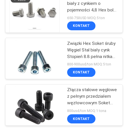
biały z cynkiem o
pojemności 4,8 Hex bolt
29
DIN933 M5-M24
650-750USD MOQ:5 ton
Sprężyna Stalowa
KONTAKT
Sprężyna
Związki Hex Soket śruby
Węgiel Stal biały cynk
Stopień 8.8 pełna nitka
DIN 912
800-900usd/ton MOQ:5 ton
KONTAKT
11
Śruby kotwiące
Złącza stalowe węglowe
z pełnym przedziałem
fundamentu
węzłowcowym Soket
sześciokątny 8,8 Allen
800usd/ton MOQ:1 tona
Bolt klucz DIN912
KONTAKT
M8x20