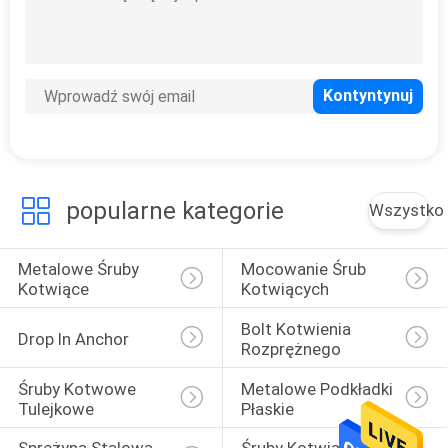
Nakrętki
sześciokątne
popularne kategorie
Wszystko
70
Śruby i elementy
Metalowe Śruby 
Mocowanie Śrub 
mocujące
Kotwiące
Kotwiących
Bolt Kotwienia 
Drop In Anchor
Rozprężnego
Śruby Kotwowe 
Metalowe Podkładki 
Tulejkowe
Płaskie
26