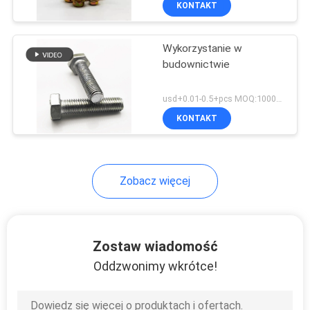
KONTAKT
19
Kotwica chemiczna
Wykorzystanie w
budownictwie
usd+0.01-0.5+pcs MOQ:100000szt
KONTAKT
71
Zobacz więcej
Śruby sześciokątne
Zostaw wiadomość
Oddzwonimy wkrótce!
122