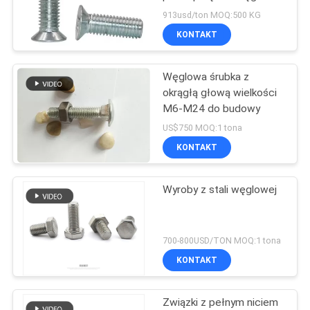
Stal Zynkowa Płyty
PRIVACY
913usd/ton MOQ:500 KG
DIN965
KONTAKT
POLICY
94
Śruby kotwowe
Węglowa śrubka z
okrągłą głową wielkości
tulejkowe
M6-M24 do budowy
US$750 MOQ:1 tona
KONTAKT
Wyroby z stali węglowej
76
Metalowe podkładki
700-800USD/TON MOQ:1 tona
płaskie
KONTAKT
Związki z pełnym niciem