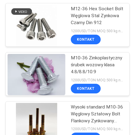
M12-36 Hex Socket Bolt
32
Węglowa Stal Zynkowa
Czarny Din 912
Pręt gwintowany
1200USD/TON MOQ:500 kg na rozmiar
KONTAKT
M10-36 Zinkoplastyczny
śrubek wozowy klasa
4.8/8.8/10.9
64
1200USD/TON MOQ:500 kg na rozmiar
Wkręty
KONTAKT
samowiercące
Wysoki standard M10-36
Węglowy Ształowy Bolt
Flankowy Zynkowany
Klasa 4.8/8.8/10.9
1200USD/TON MOQ:500 kg na rozmiar