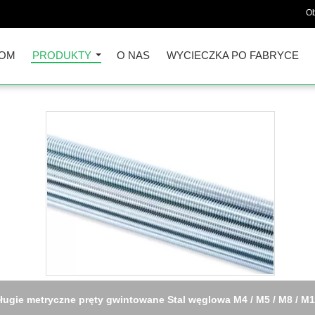
Ob
OM
PRODUKTY
O NAS
WYCIECZKA PO FABRYCE
okształt konstrukcji niebieskiej, białej, cynkowej Q195 stali węgl
DIN 975