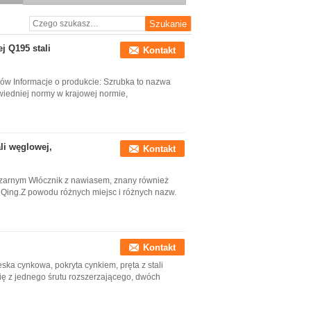
Q195 Stal Din 975 M6*1m
ej Q195 stali
Kontakt
ków Informacje o produkcie: Szrubka to nazwa
owiedniej normy w krajowej normie,
li węglowej,
Kontakt
 czarnym Włócznik z nawiasem, znany również
i Qing.Z powodu różnych miejsc i różnych nazw.
Kontakt
ka cynkowa, pokryta cynkiem, pręta z stali
ię z jednego śrutu rozszerzającego, dwóch