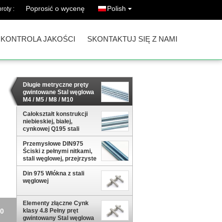
Poprosić o wycenę
Polish
roty :
KONTROLA JAKOŚCI
SKONTAKTUJ SIĘ Z NAMI
Długie metryczne pręty
gwintowane Stal węglowa
M4 / M5 / M8 / M10
Całokształt konstrukcji
niebieskiej, białej,
cynkowej Q195 stali
węglowej DIN 975
Przemysłowe DIN975
Ściski z pełnymi nitkami,
stali węglowej, przejrzyste
nitki z cynkiem
Din 975 Włókna z stali
węglowej
Elementy złączne Cynk
owej
klasy 4.8 Pełny pręt
gwintowany Stal węglowa