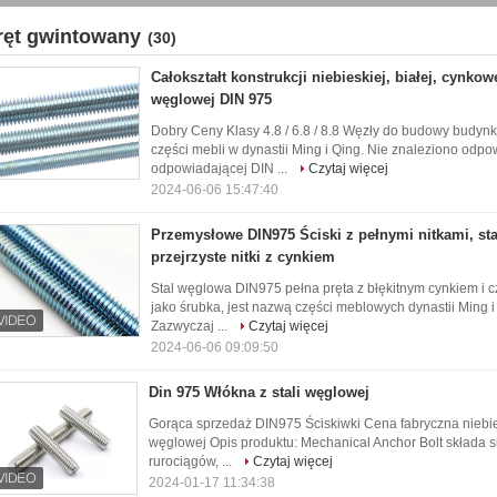
ręt gwintowany
(30)
Całokształt konstrukcji niebieskiej, białej, cynkow
węglowej DIN 975
Dobry Ceny Klasy 4.8 / 6.8 / 8.8 Węzły do budowy budyn
części mebli w dynastii Ming i Qing. Nie znaleziono odp
odpowiadającej DIN ...
Czytaj więcej
2024-06-06 15:47:40
Przemysłowe DIN975 Ściski z pełnymi nitkami, sta
przejrzyste nitki z cynkiem
Stal węglowa DIN975 pełna pręta z błękitnym cynkiem i
jako śrubka, jest nazwą części meblowych dynastii Ming 
Zazwyczaj ...
Czytaj więcej
2024-06-06 09:09:50
Din 975 Włókna z stali węglowej
Gorąca sprzedaż DIN975 Ściskiwki Cena fabryczna niebies
węglowej Opis produktu: Mechanical Anchor Bolt składa s
rurociągów, ...
Czytaj więcej
2024-01-17 11:34:38