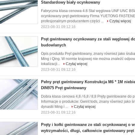
Standardowy biały ocynkowany
Fabryczna klasa cenowa 4.8 Stal węglowa UNF UNC BSW
ocynkowany pręt gwintowany Firma YUETONG FASTEN
profesjonalnym producentem części ...
Czytaj więcej
2023-08-31 09:12:16
Pręt gwintowany ocynkowany ze stali węglowej d
budowlanych
Opis produktu Pręt gwintowany, znany również jako śruba
Ming i Qing. W normie krajowej nie można znaleźć odpo
lokalizacji...
Czytaj więcej
2023-08-31 09:12:16
Pełny pręt gwintowany Konstrukcja M6 * 1M niebie
DIN975 Pręt gwintowany
Dobra klasa cenowa 4,8 / 6,8 / 8,8 Pręty gwintowane d
Informacje o produkcie: Gwint tods, znany również jako
dynastii Ming i ...
Czytaj więcej
2023-08-31 09:12:16
Pręty i kołki gwintowane ze stali ocynkowanej o w
wytrzymałości, długi, całkowicie gwintowany prę