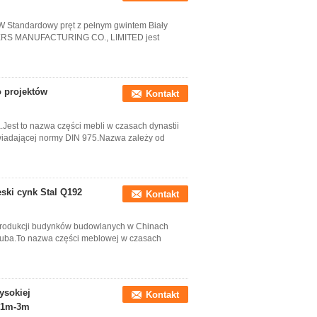
 Standardowy pręt z pełnym gwintem Biały
ERS MANUFACTURING CO., LIMITED jest
o projektów
Kontakt
.Jest to nazwa części mebli w czasach dynastii
wiadającej normy DIN 975.Nazwa zależy od
ski cynk Stal Q192
Kontakt
o produkcji budynków budowlanych w Chinach
 śruba.To nazwa części meblowej w czasach
ysokiej
Kontakt
t 1m-3m