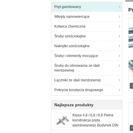
Pręt gwintowany
P
Wkręty samowiercące
Kotwica chemiczna
Śruby sześciokątne
Nakrętki sześciokątne
Śruby i elementy mocujące
Śruby do olinowania ze stali
nierdzewnej
Łączniki ze stali nierdzewnej
Pokrycie korytarza drogowego
Najlepsze produkty
Klasa 4,8 / 6,8 / 8,8 Pełna
konstrukcja pręta
gwintowanego Budynek DIN
975 Standard