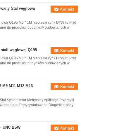
towany Stal węglowa
Kontakt
glową Q195 M6 * 1M niebieski cynk DIN975 Pręt
towane do produkcji budynków budowlanych w
 stali węglowej Q195
Kontakt
glową Q195 M6 * 1M niebieski cynk DIN975 Pręt
towane do produkcji budynków budowlanych w
M6 M9 M11 M12 M16
Kontakt
Stal System miar Metryczny Aplikacja Przemysł
wa produktu Pręty gwintowane Długość prośby
UNF UNC BSW
Kontakt