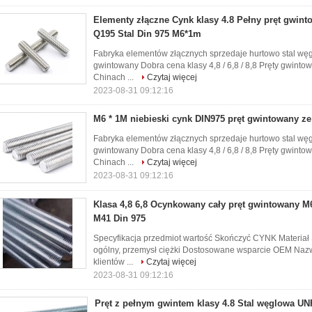
Elementy złączne Cynk klasy 4.8 Pełny pręt gwin
Q195 Stal Din 975 M6*1m
Fabryka elementów złącznych sprzedaje hurtowo stal wę
gwintowany Dobra cena klasy 4,8 / 6,8 / 8,8 Pręty gwin
Chinach ...
Czytaj więcej
2023-08-31 09:12:16
M6 * 1M niebieski cynk DIN975 pręt gwintowany ze
Fabryka elementów złącznych sprzedaje hurtowo stal wę
gwintowany Dobra cena klasy 4,8 / 6,8 / 8,8 Pręty gwin
Chinach ...
Czytaj więcej
2023-08-31 09:12:16
Klasa 4,8 6,8 Ocynkowany cały pręt gwintowany 
M41 Din 975
Specyfikacja przedmiot wartość Skończyć CYNK Materiał 
ogólny, przemysł ciężki Dostosowane wsparcie OEM Naz
klientów ...
Czytaj więcej
2023-08-31 09:12:16
Pręt z pełnym gwintem klasy 4.8 Stal węglowa 