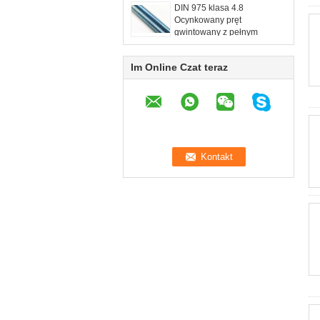
DIN 975 klasa 4.8
Ocynkowany pręt
gwintowany z pełnym
gwintem dystrybuuje fabrykę
o stabilnej jakości
Im Online Czat teraz